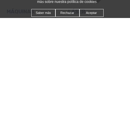
más sobre nuestra política de cookies.
MÁQUINAS 
LÁSER 
Saber más
Rechazar
Aceptar
PLEGADORAS
GALVONUMERICAS
Máquina utilizada para doblar 
Máquinas láser destinadas 
láminas de metal u otros 
para el grabado de 
materiales en formas 
diferentes tipos de 
específicas. Los pliegues 
materiales como plástico, 
realizados en las láminas del 
madera y metales.
material son precisos y de 
alta calidad superficial.